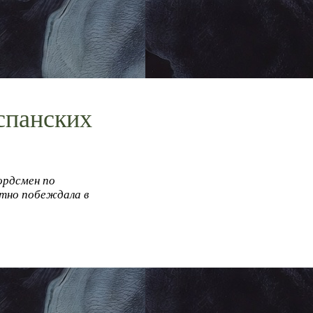
испанских
ордсмен по
атно побеждала в