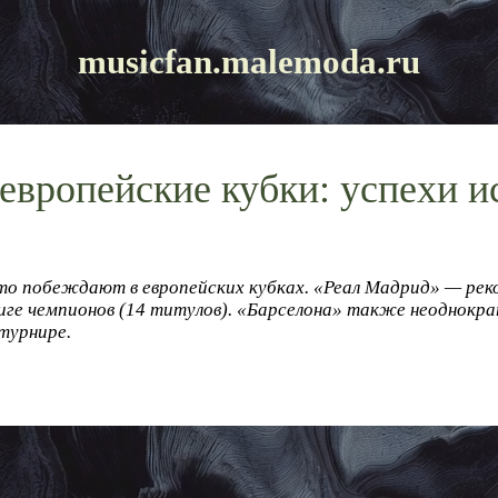
musicfan.malemoda.ru
 европейские кубки: успехи 
то побеждают в европейских кубках. «Реал Мадрид» — рек
Лиге чемпионов (14 титулов). «Барселона» также неоднокр
турнире.